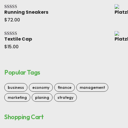
Running Sneakers
Bewertet mit
5.00
von 5
$
72.00
Textile Cap
Bewertet mit
5.00
von 5
$
15.00
Popular Tags
business
economy
finance
management
marketing
planing
strategy
Shopping Cart