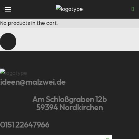
No products in the cart.
ideen@malzwei.de
Am Schloßgraben 12b
59394 Nordkirchen
0151 22647966