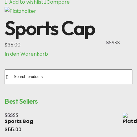
Add to wishlist
Compare
Sports Cap
$
35.00
Bewertet mit
In den Warenkorb
5.00
von 5
Search
for:
Best Sellers
Sports Bag
Bewertet mit
5.00
von 5
$
55.00