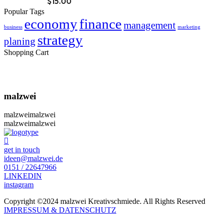
$
15.00
Popular Tags
economy
finance
management
business
marketing
strategy
planing
Shopping Cart
malzwei
malzwei
malzwei
malzwei
malzwei
get in touch
ideen@malzwei.de
0151 / 22647966
LINKEDIN
instagram
Copyright ©2024 malzwei Kreativschmiede. All Rights Reserved
IMPRESSUM & DATENSCHUTZ