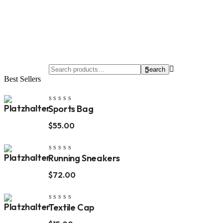
$
72.00
Search
Search
Best Sellers
for:
Bewertet
Sports Bag
mit
5.00
von 5
$
55.00
Bewertet
Running Sneakers
mit
5.00
von 5
$
72.00
Bewertet
Textile Cap
mit
5.00
von 5